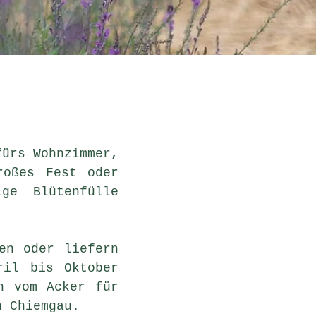
fürs Wohnzimmer,
roßes Fest oder
ge Blütenfülle
en oder liefern
ril bis Oktober
n vom Acker für
n Chiemgau.