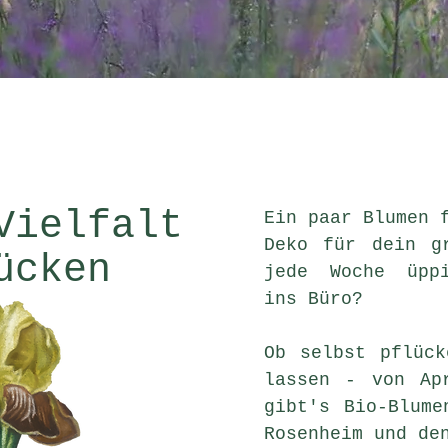
Vielfalt
Ein paar Blumen 
Deko für dein g
ücken
jede Woche üppi
ins Büro?
Ob selbst pflück
lassen - von Ap
gibt's Bio-Blume
Rosenheim und de