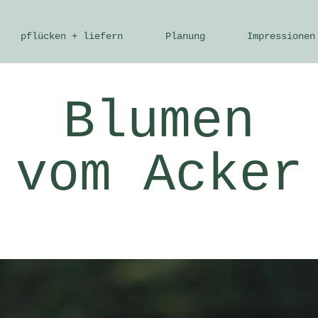
pflücken + liefern
Planung
Impressionen
Blumen
vom Acker
gisch angebaut | mit den Jahreszeiten gew