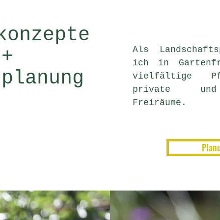
konzepte
Als Landschafts
+
ich in Gartenf
zplanung
vielfältige P
private und
Freiräume.
Plan