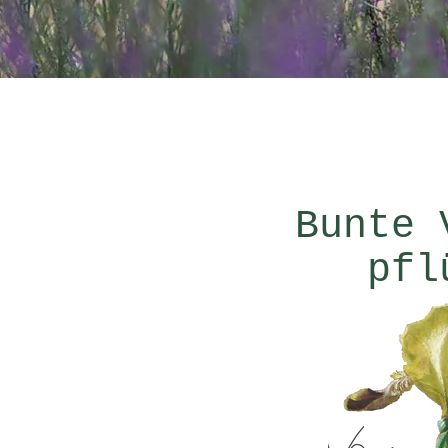
Bunte 
pfl