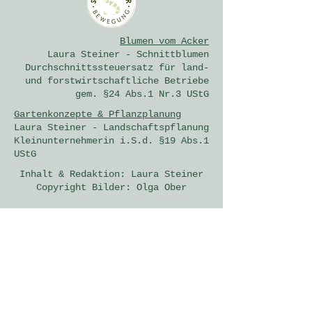
Blumen vom Acker
Laura Steiner - Schnittblumen
Durchschnittssteuersatz für land-
und forstwirtschaftliche Betriebe
gem. §24 Abs.1 Nr.3 UStG
Gartenkonzepte & Pflanzplanung
Laura Steiner - Landschaftspflanung
Kleinunternehmerin i.S.d. §19 Abs.1
UStG
Inhalt & Redaktion: Laura Steiner
Copyright Bilder: Olga Ober
So erreichst du mich am
Besten
Laura Steiner
Dipl.-Ing. (univ) Landschaftsplanung
und Landschaftsarchitektur
blumen@v
om-acker.com